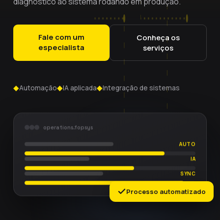
diagnóstico ao sistema rodando em produção.
Fale com um
Conheça os
especialista
serviços
◆
◆
◆
Automação
IA aplicada
Integração de sistemas
operations.fopsys
AUTO
IA
SYNC
Processo automatizado